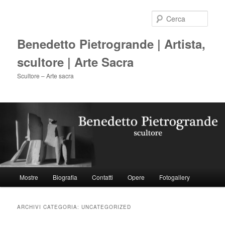
Vai
Vai
al
al
Cerca
contenuto
contenuto
principale
secondario
Benedetto Pietrogrande | Artista,
scultore | Arte Sacra
Scultore – Arte sacra
Menu
Mostre
Biografia
Contatti
Opere
Fotogallery
principale
ARCHIVI CATEGORIA:
UNCATEGORIZED