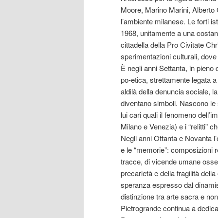
Moore, Marino Marini, Alberto 
l’ambiente milanese. Le forti 
1968, unitamente a una costante 
cittadella della Pro Civitate Chr
sperimentazioni culturali, dove
È negli anni Settanta, in pieno
po-etica, strettamente legata a
aldilà della denuncia sociale, l
diventano simboli. Nascono le s
lui cari quali il fenomeno dell
Milano e Venezia) e i “relitti” 
Negli anni Ottanta e Novanta l’e
e le “memorie”: composizioni r
tracce, di vicende umane osse
precarietà e della fragilità de
speranza espresso dal dinamism
distinzione tra arte sacra e no
Pietrogrande continua a dedicar