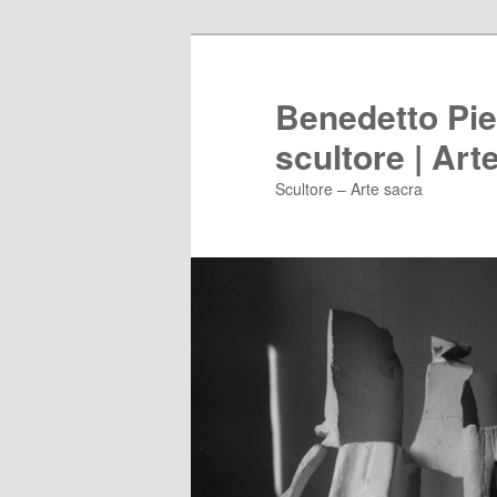
Vai
al
contenuto
Benedetto Piet
principale
scultore | Art
Scultore – Arte sacra