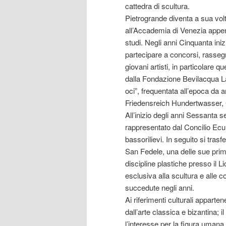
cattedra di scultura.
Pietrogrande diventa a sua vol
all’Accademia di Venezia appen
studi. Negli anni Cinquanta iniz
partecipare a concorsi, rasseg
giovani artisti, in particolare q
dalla Fondazione Bevilacqua La
oci”, frequentata all’epoca da a
Friedensreich Hundertwasser, G
All’inizio degli anni Sessanta 
rappresentato dal Concilio Ec
bassorilievi. In seguito si tras
San Fedele, una delle sue prime
discipline plastiche presso il 
esclusiva alla scultura e alle 
succedute negli anni.
Ai riferimenti culturali apparte
dall’arte classica e bizantina; 
l’interesse per la figura uman