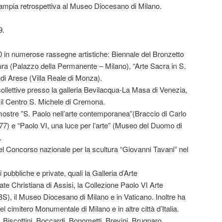
’ampia retrospettiva al Museo Diocesano di Milano.
9.
60 in numerose rassegne artistiche: Biennale del Bronzetto
ura (Palazzo della Permanente – Milano), “Arte Sacra in S.
di Arese (Villa Reale di Monza).
ollettive presso la galleria Bevilacqua-La Masa di Venezia,
, il Centro S. Michele di Cremona.
le mostre ”S. Paolo nell’arte contemporanea”(Braccio di Carlo
77) e “Paolo VI, una luce per l’arte” (Museo del Duomo di
.
el Concorso nazionale per la scultura “Giovanni Tavani” nel
 pubbliche e private, quali la Galleria d’Arte
e Christiana di Assisi, la Collezione Paolo VI Arte
), il Museo Diocesano di Milano e in Vaticano. Inoltre ha
 cimitero Monumentale di Milano e in altre città d’Italia.
, Biscottini, Boccardi, Bonometti, Brevini, Brugnaro,