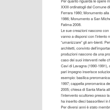
Per quanto riguarda le opere 
XXIII ordinatogli dal Comune d
Ferrara 1980; Monumento alla
1986; Monumento a San Michel
Fatima 2008.
Le sue creazioni nascono con l
vanno a disporsi con l’intento 
“umanizzare” gli am-bienti. Pe
architetti, convinto dell’import
produzioni nascono da una prog
caso dei suoi interventi nelle 
Cavi di Lavagna (1990-1991), 
pari impegno inserisce soluzion
esempio: basilica preromanica
1997; cappella preromanica dei 
2005; chiesa di Santa Maria all
l’intervento scultoreo presso 
ha inserito dieci bassorilievi i
Per diversi anni è stato membr