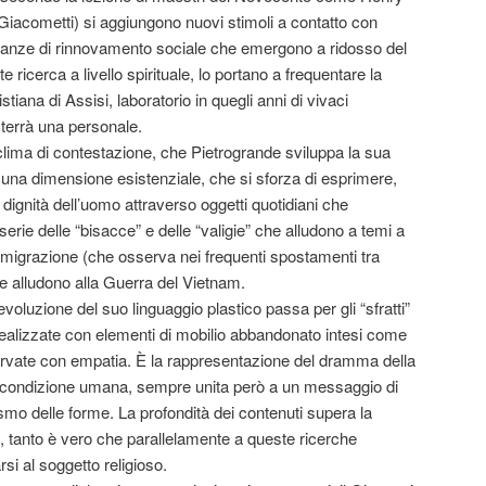
Giacometti) si aggiungono nuovi stimoli a contatto con
istanze di rinnovamento sociale che emergono a ridosso del
ricerca a livello spirituale, lo portano a frequentare la
istiana di Assisi, laboratorio in quegli anni di vivaci
 terrà una personale.
 clima di contestazione, che Pietrogrande sviluppa la sua
 una dimensione esistenziale, che si sforza di esprimere,
a dignità dell’uomo attraverso oggetti quotidiani che
erie delle “bisacce” e delle “valigie” che alludono a temi a
’immigrazione (che osserva nei frequenti spostamenti tra
che alludono alla Guerra del Vietnam.
voluzione del suo linguaggio plastico passa per gli “sfratti”
ealizzate con elementi di mobilio abbandonato intesi come
rvate con empatia. È la rappresentazione del dramma della
lla condizione umana, sempre unita però a un messaggio di
o delle forme. La profondità dei contenuti supera la
n, tanto è vero che parallelamente a queste ricerche
si al soggetto religioso.