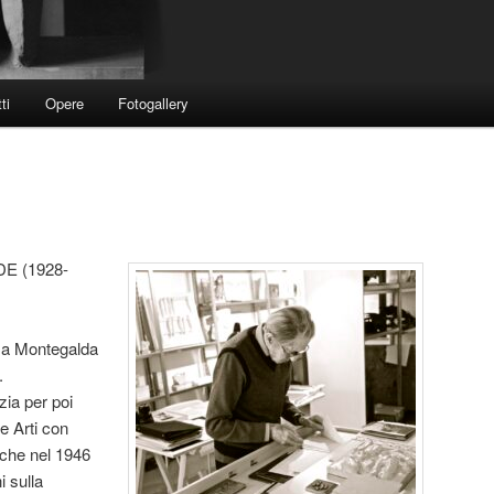
ti
Opere
Fotogallery
 (1928-
 a Montegalda
.
zia per poi
e Arti con
che nel 1946
i sulla