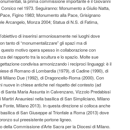
monumentali, la prima commissione importante è il Giovanni
i Corsico nel 1973. Seguiranno: Monumento a Giulio Natta,
 Pace, Figino 1983; Monumento alla Pace, Grisignano
e Arcangelo, Monza 2004; Statua di N.S. di Fatima,
’obiettivo di inserirsi armoniosamente nei luoghi dove
non tanto di “monumentalizzare” gli spazi ma di
r questo motivo opera spesso in collaborazione con
anza del rapporto tra la scultura e lo spazio. Molte sue
ettazione condivisa armonizzando i reciproci linguaggi: è il
chiese di Romano di Lombardia (1979), di Cadine (1990), di
di Milano Due (1992), di Dragoncello-Roma (2000). Con
i nuove in chiese antiche nel rispetto del contesto (ad
 di Santa Maria Assunta in Calvenzano, Vizzolo Predabissi
Martiri Anauniesi nella basilica di San Simpliciano, Milano
a Fonte, Milano 2013). In questa direzione si colloca anche
la basilica di San Giuseppe al Trionfale a Roma (2013) dove
n bronzo sul preesistente portone ligneo.
o della Commissione d’Arte Sacra per la Diocesi di Milano.