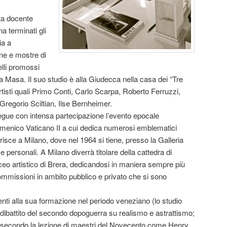
ta docente
a terminati gli
ia a
ne e mostre di
uelli promossi
 Masa. Il suo studio è alla Giudecca nella casa dei “Tre
rtisti quali Primo Conti, Carlo Scarpa, Roberto Ferruzzi,
regorio Sciltian, Ilse Bernheimer.
segue con intensa partecipazione l’evento epocale
umenico Vaticano II a cui dedica numerosi emblematici
ferisce a Milano, dove nel 1964 si tiene, presso la Galleria
 personali. A Milano diverrà titolare della cattedra di
Liceo artistico di Brera, dedicandosi in maniera sempre più
commissioni in ambito pubblico e privato che si sono
nenti alla sua formazione nel periodo veneziano (lo studio
il dibattito del secondo dopoguerra su realismo e astrattismo;
a secondo la lezione di maestri del Novecento come Henry