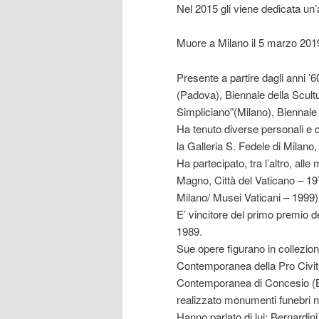
Nel 2015 gli viene dedicata un
Muore a Milano il 5 marzo 201
Presente a partire dagli anni ’
(Padova), Biennale della Scult
Simpliciano”(Milano), Biennale 
Ha tenuto diverse personali e c
la Galleria S. Fedele di Milano
Ha partecipato, tra l’altro, al
Magno, Città del Vaticano – 19
Milano/ Musei Vaticani – 1999)
E’ vincitore del primo premio d
1989.
Sue opere figurano in collezioni
Contemporanea della Pro Civitat
Contemporanea di Concesio (BS
realizzato monumenti funebri nel
Hanno parlato di lui: Bernardini