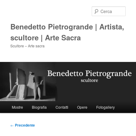
Vai
al
Cerca
contenuto
principale
Benedetto Pietrogrande | Artista,
scultore | Arte Sacra
Scultore – Arte sacra
Menu
Mostre
Biografia
Contatti
Opere
Fotogallery
principale
Navigazione
←
Precedente
articolo