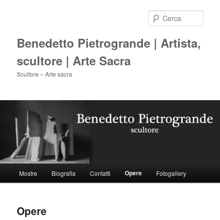
Vai
al
Cerca
contenuto
principale
Benedetto Pietrogrande | Artista,
scultore | Arte Sacra
Scultore – Arte sacra
Menu
Opere
Mostre
Biografia
Contatti
Fotogallery
principale
Opere