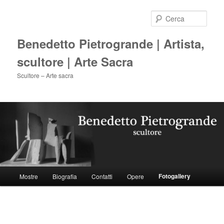
Vai
al
Cerca
contenuto
principale
Benedetto Pietrogrande | Artista,
scultore | Arte Sacra
Scultore – Arte sacra
Menu
Fotogallery
Mostre
Biografia
Contatti
Opere
principale