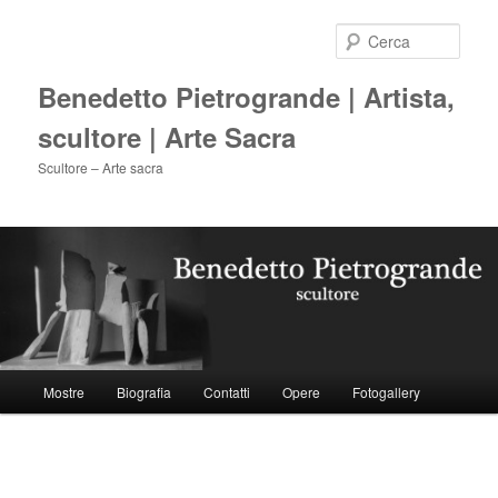
Vai
al
Cerca
contenuto
principale
Benedetto Pietrogrande | Artista,
scultore | Arte Sacra
Scultore – Arte sacra
Menu
Mostre
Biografia
Contatti
Opere
Fotogallery
principale